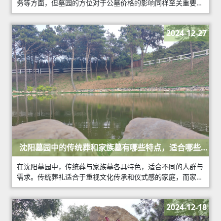
务等方面，但墓园的方位对于公墓价格的影响同样至关重要。
沈阳作为东北地区的重要城市，人口稠密，土地资源紧张，墓
地的价格因其方位而异，形成了不同的价格
2024-12-27
沈阳墓园中的传统葬和家族墓有哪些特点，适合哪些人
群？
在沈阳墓园中，传统葬与家族墓各具特色，适合不同的人群与
需求。传统葬礼适合于重视文化传承和仪式感的家庭，而家族
墓则为那些希望团结家族、传承历史的人提供了一个理想的选
择。
2024-12-18