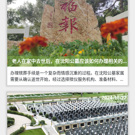
老人在家中去世后，在沈阳公墓应该如何办理相关的殡
葬手续？
办理殡葬手续是一个复杂而情感沉重的过程。在沈阳公墓家属
需要从确认逝世开始，经过选择殡仪服务机构、准备材料、火
化安葬等多个环节，直至完成后续的法律事务和心理疏导。每
一个环节都承载着对逝者的敬意与怀念
2024-11-27