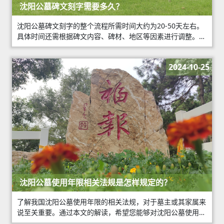
沈阳公墓碑文刻字需要多久？
沈阳公墓碑文刻字的整个流程所需时间大约为20-50天左右。
具体时间还需根据碑文内容、碑材、地区等因素进行调整。沈
阳公墓碑文刻制是一个细致、严谨的过程。在尊重逝者的同
时，我们也要关注碑文的质量和刻制时间
2024-10-25
沈阳公墓使用年限相关法规是怎样规定的？
了解我国沈阳公墓使用年限的相关法规，对于墓主或其家属来
说至关重要。通过本文的解读，希望您能够对沈阳公墓使用年
限法规有更深入的了解，确保墓地使用合法、合规。