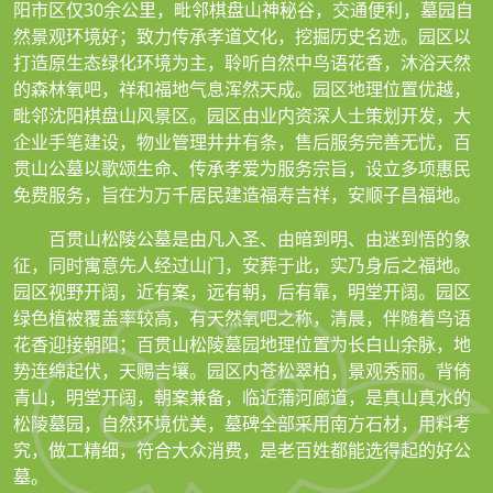
阳市区仅30余公里，毗邻棋盘山神秘谷，交通便利，墓园自
然景观环境好；致力传承孝道文化，挖掘历史名迹。园区以
打造原生态绿化环境为主，聆听自然中鸟语花香，沐浴天然
的森林氧吧，祥和福地气息浑然天成。园区地理位置优越，
毗邻沈阳棋盘山风景区。园区由业内资深人士策划开发，大
企业手笔建设，物业管理井井有条，售后服务完善无忧，百
贯山公墓以歌颂生命、传承孝爱为服务宗旨，设立多项惠民
免费服务，旨在为万千居民建造福寿吉祥，安顺子昌福地。
百贯山松陵公墓是由凡入圣、由暗到明、由迷到悟的象
征，同时寓意先人经过山门，安葬于此，实乃身后之福地。
园区视野开阔，近有案，远有朝，后有靠，明堂开阔。园区
绿色植被覆盖率较高，有天然氧吧之称，清晨，伴随着鸟语
花香迎接朝阳；百贯山松陵墓园地理位置为长白山余脉，地
势连绵起伏，天赐吉壤。园区内苍松翠柏，景观秀丽。背倚
青山，明堂开阔，朝案兼备，临近蒲河廊道，是真山真水的
松陵墓园，自然环境优美，墓碑全部采用南方石材，用料考
究，做工精细，符合大众消费，是老百姓都能选得起的好公
墓。