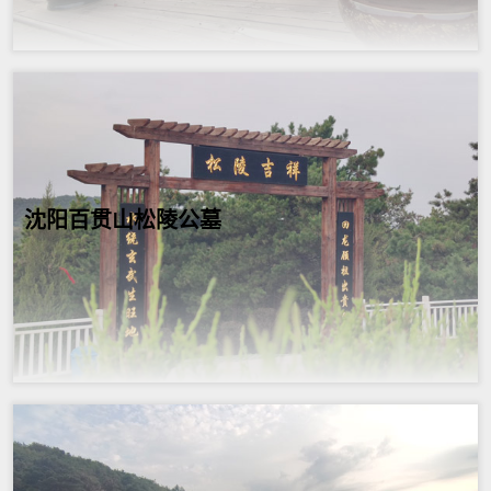
沈阳百贯山松陵公墓