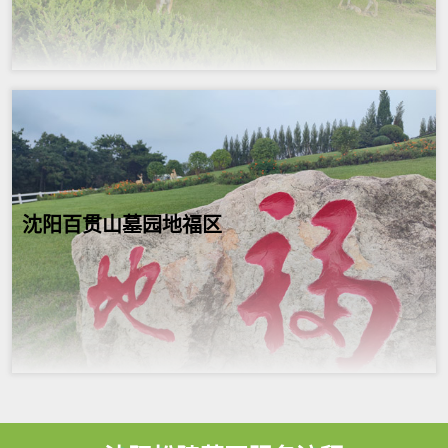
沈阳百贯山墓园地福区