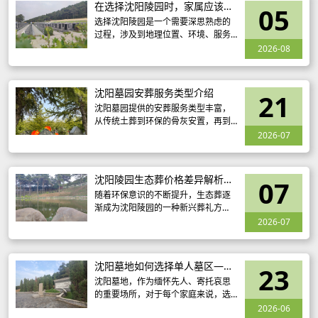
在选择沈阳陵园时，家属应该考
05
虑哪些因素？
选择沈阳陵园是一个需要深思熟虑的
过程，涉及到地理位置、环境、服务
质量、价格、安葬方式、历史文化以
2026-08
及亲友意见等多个方面。家属在选择
时，务必要充分考虑这些因素，以确
保为逝者选择一个合适的安息之地。
沈阳墓园安葬服务类型介绍
21
沈阳墓园提供的安葬服务类型丰富，
从传统土葬到环保的骨灰安置，再到
个性化的艺术墓碑定制，每一种服务
2026-07
都体现了对逝者的尊重和对家属的关
怀。在沈阳，无论是选择哪种安葬服
务，都能找到适合自己需求的方式
沈阳陵园生态葬价格差异解析：
07
环保理念下的多样选择
随着环保意识的不断提升，生态葬逐
渐成为沈阳陵园的一种新兴葬礼方
式。生态葬不仅符合绿色、环保的理
2026-07
念，还能减少土地资源的消耗，成为
越来越多人的选择。然而，沈阳陵园
生态葬的价格却有所不同，这背后反
沈阳墓地如何选择单人墓区——
23
映了生态葬
温馨安放，传承永恒
沈阳墓地，作为缅怀先人、寄托哀思
的重要场所，对于每个家庭来说，选
择一个合适的单人墓区至关重要。这
2026-06