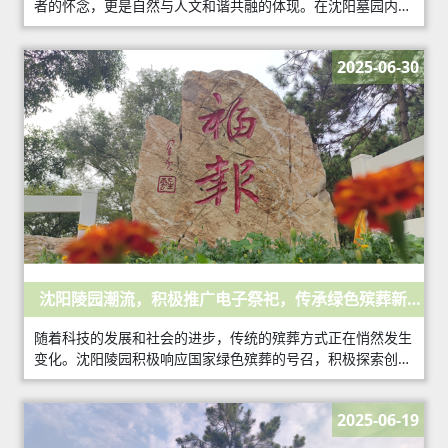
者的怀念，更是自然与人文和谐共融的体现。在沈阳墓园内，
树木的养护成为了一项重要的工作，它不仅美化了园区环境，
也象征着生命的延续和对自然环境的尊重。
2025-06-30
沈阳陵园潮流，积极推广电子祭祀，传承绿色殡葬新风
尚
随着科技的发展和社会的进步，传统的殡葬方式正在悄然发生
变化。沈阳陵园积极响应国家绿色殡葬的号召，积极探索创
新，大力推广电子祭祀，为逝者家属提供更加便捷、环保的祭
祀方式。
2025-06-19