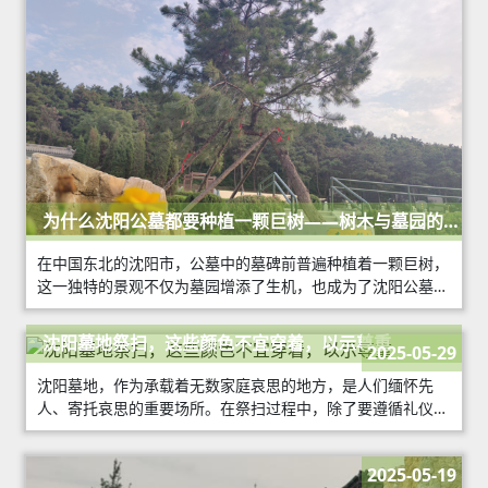
为什么沈阳公墓都要种植一颗巨树——树木与墓园的和
谐共生
在中国东北的沈阳市，公墓中的墓碑前普遍种植着一颗巨树，
这一独特的景观不仅为墓园增添了生机，也成为了沈阳公墓文
化的一部分。那么，为什么沈阳公墓都要种植一颗巨树呢？
沈阳墓地祭扫，这些颜色不宜穿着，以示尊重
2025-05-29
沈阳墓地，作为承载着无数家庭哀思的地方，是人们缅怀先
人、寄托哀思的重要场所。在祭扫过程中，除了要遵循礼仪规
范，穿着得体也是对逝者的一种尊重。
2025-05-19